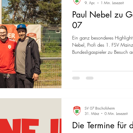
9. Apr.
1 Min. Lesezeit
Paul Nebel zu G
07
Ein ganz besonderes Highlight 
Nebel, Profi des 1. FSV Mainz
Bundesligaspieler zu Besuch a
des aktuellen Ostercamps der
bereits in ihrer zweiten Woche
Paul Nebel viel Zeit für die Te
des Camps. Die Kinder hatten d
kleinen Fragerunde persönlich
Einblicke in das Leben
SV 07 Bischofsheim
31. März
0 Min. Lesezeit
Die Termine für 