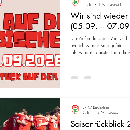
14. Juli
1 Min. Lesezeit
Wir sind wieder 
(05.09. – 07.09
Die Vorfreude steigt: Vom 5. 
endlich wieder Kerb gefeiert! I
Jahr wieder in bester Lage dir
Kommt vorbei – wir sind an al
sorgen für gute Stimmung und 
Highlight zum Abschluss: Uns
(07.09.) Zum traditionellen Ke
kulinarisch noch mal so richti
Frühschoppen! Du hast die W
SV 07 Bischofsheim
3. Juni
3 Min. Lesezeit
Saisonrückblic