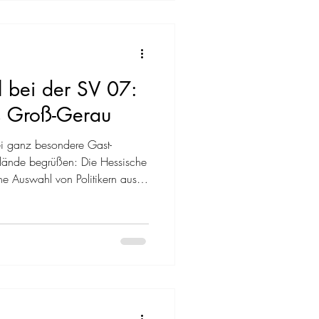
ann mit dem typischen
n Finalspielen kennt. Beide
l bei der SV 07:
is Groß-Gerau
ei ganz besondere Gast-
lände begrüßen: Die Hessische
ne Auswahl von Politikern aus
das Kreisteam personelle
 der Kader kurzerhand mit
üllt. Es entwickelte sich ein
Kreis-Auswahl startete furios
nzeitliche 1:3-Führung. In der