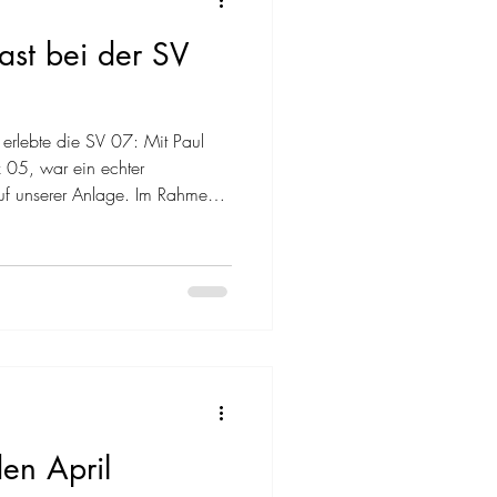
ast bei der SV
erlebte die SV 07: Mit Paul
 05, war ein echter
uf unserer Anlage. Im Rahmen
 Baku Sportsacademy, die
 bei uns zu Gast ist, nahm sich
ilnehmerinnen und Teilnehmer
ie Gelegenheit, ihn in einer
 zu interviewen und spannende
den April