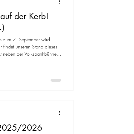
auf der Kerb!
.)
bis zum 7. September wird
hr findet unseren Stand dieses
ekt neben der Volksbankbühne.
len Kerbetagen für euch da und
kühle Getränke! Das große
er Frühstück am Kerbemontag
rbemontag lassen wir es
g krachen. Ab in den
k 2025/2026