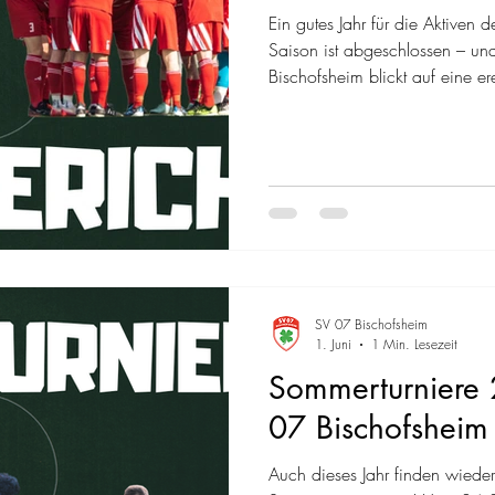
Ein gutes Jahr für die Aktiven
Saison ist abgeschlossen – un
Bischofsheim blickt auf eine er
Das Wichtigste vorweg: Beide
nach ihren letztjährigen Aufsti
sich im gesicherten Mittelfeld d
Mannschaft: Zwischenzeitlich 
Platz 7 am Ende Nach der fulm
Kreisliga B im
SV 07 Bischofsheim
1. Juni
1 Min. Lesezeit
Sommerturniere 
07 Bischofsheim
Auch dieses Jahr finden wiede