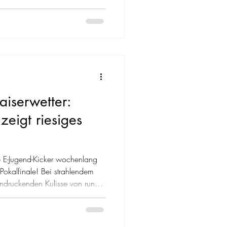
ke Leistungen. Besonders
rverhältnis von 79:25 Toren,
eitbeste Offensive als auch
ga stellt. Die Mannschaft
aiserwetter:
zeigt riesiges
e E-Jugend-Kicker wochenlang
Pokalfinale! Bei strahlendem
indruckenden Kulisse von rund
h der neutrale Platz in
rena. Für unsere E1 war allein
gegen den VfB Ginsheim III ein