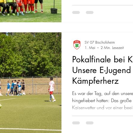
Spielzeit hinweg konstant star
beeindruckend ist dabei das To
womit der SV07 sowohl die zw
die zweitbeste Defensive der Li
überzeugte nicht nur dur
SV 07 Bischofsheim
1. Mai
2 Min. Lesezeit
Pokalfinale bei K
Unsere E-Jugend 
Kämpferherz
Es war der Tag, auf den unser
hingefiebert hatten: Das große 
Kaiserwetter und vor einer bee
100 Zuschauern verwandelte sic
Nauheim in eine echte Derby-A
der Einzug in dieses Endspiel 