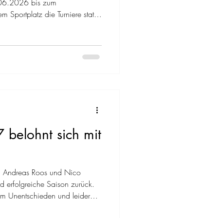
.06.2026 bis zum
Sportplatz die Turniere statt.
 belohnt sich mit
on Andreas Roos und Nico
nd erfolgreiche Saison zurück.
em Unentschieden und leider
e Mannschaft über die gesamte