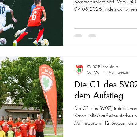
Sommerturniere statt! Vom 04
07.06.2026 finden auf unserem 
Die Spielpläne:
SV 07 Bischofsheim
30. Mai
1 Min. Lesezeit
Die C1 des SV07
dem Aufstieg
Die C1 des SV07, trainiert v
Baron, blickt auf eine starke u
Mit insgesamt 12 Siegen, ein
auch 5 Niederlagen zeigte di