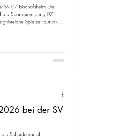
 der SV 07 Bischofsheim Die
d die Sportvereinigung 07
eignisreiche Spielzeit zurück.
 aktive Mannschaften haben
egen die Klasse gehalten und
er neuen Ligen etabliert. 1.
am Aufstieg geschnuppert –
inanten Meisterschaft in der
2026 bei der SV
r die Scheidemantel