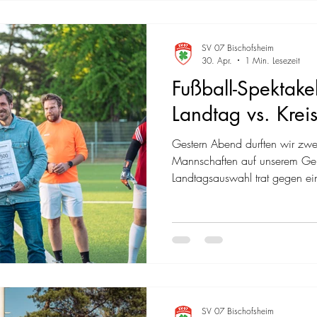
riesiger Erfolg. Die Partie beg
„Abtasten“, das man aus große
Seiten starteten
SV 07 Bischofsheim
30. Apr.
1 Min. Lesezeit
Fußball-Spektake
Landtag vs. Kre
Gestern Abend durften wir zw
Mannschaften auf unserem Ge
Landtagsauswahl trat gegen ei
dem Kreis Groß-Gerau an. Da 
Unterstützung brauchte, wurde
Spielern unserer B-Jugend aufgef
packender Schlagabtausch. Die 
und erspielte sich eine zwische
Schlussphase drehte d
SV 07 Bischofsheim