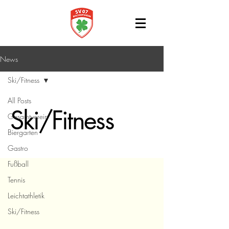
News
Ski/Fitness
All Posts
Ski/Fitness
Gesamtverein
Biergarten
Gastro
Fußball
Tennis
Leichtathletik
Ski/Fitness