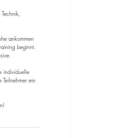
e Technik, 
 Ruhe ankommen 
raining beginnt. 
sive.
individuelle 
e Teilnehmer ein 
n! 