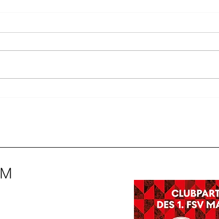
Erfolgreiches Erwachsenen-
Erfol
TennisCamp
Somm
Bisc
IM