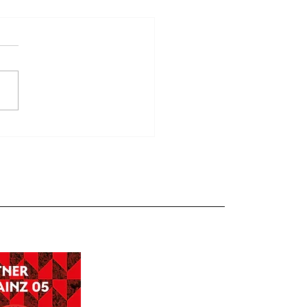
greiches Tennis-
ercamp bei der SV 07
hofsheim