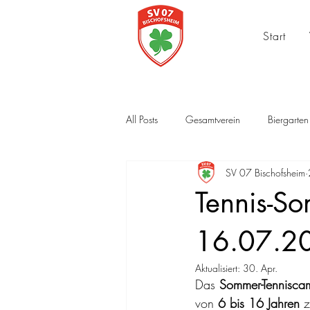
Start
All Posts
Gesamtverein
Biergarten
SV 07 Bischofsheim
Tennis-S
16.07.2
Aktualisiert:
30. Apr.
Das 
Sommer-Tennisc
von 
6 bis 16 Jahren
 