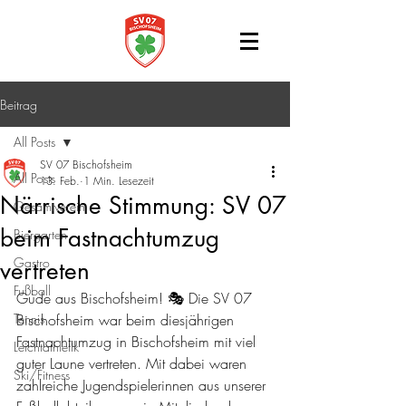
Beitrag
All Posts
SV 07 Bischofsheim
All Posts
13. Feb.
1 Min. Lesezeit
Närrische Stimmung: SV 07
Gesamtverein
beim Fastnachtumzug
Biergarten
Gastro
vertreten
Fußball
Gude aus Bischofsheim! 🎭 Die SV 07 
Tennis
Bischofsheim war beim diesjährigen 
Fastnachtumzug in Bischofsheim mit viel 
Leichtathletik
guter Laune vertreten. Mit dabei waren 
Ski/Fitness
zahlreiche Jugendspielerinnen aus unserer 