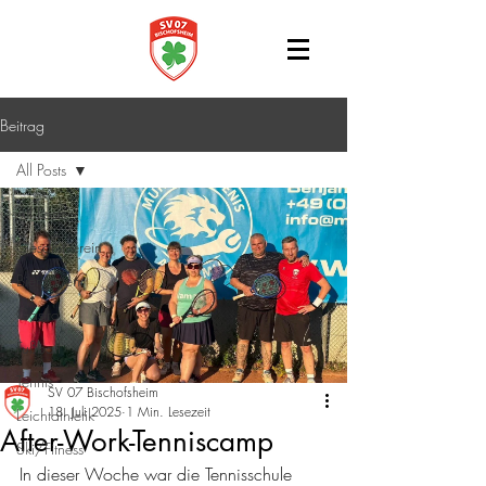
Beitrag
All Posts
All Posts
Gesamtverein
Biergarten
Gastro
Fußball
Tennis
SV 07 Bischofsheim
18. Juli 2025
1 Min. Lesezeit
Leichtathletik
After-Work-Tenniscamp
Ski/Fitness
In dieser Woche war die Tennisschule 