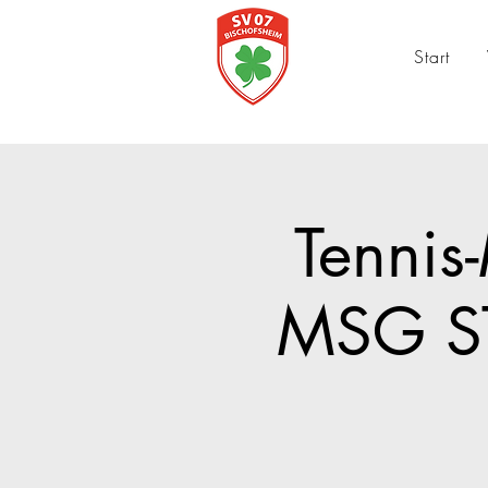
Start
Tennis
MSG ST