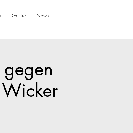
k
Gastro
News
0 gegen
 Wicker