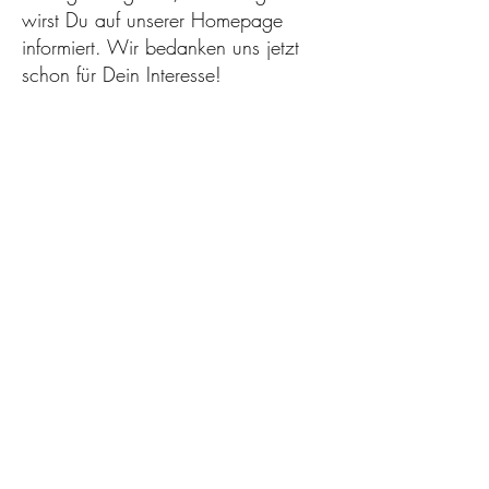
wirst Du auf unserer Homepage
informiert. Wir bedanken uns jetzt
schon für Dein Interesse!
SV 07 BISCHOFSHEIM
SV 07 Bischofsheim e.V.
Ginsheimer Landstraße 13
65474 Bischofsheim
Hessen, Deutschland
+49 6144 40 57 80
info@sv07bischofsheim.de