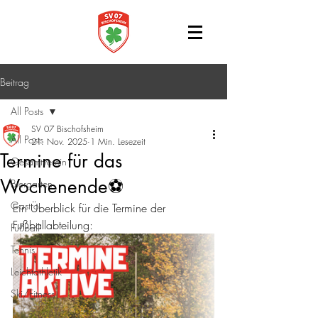
Beitrag
All Posts
SV 07 Bischofsheim
All Posts
21. Nov. 2025
1 Min. Lesezeit
Termine für das
Gesamtverein
Wochenende⚽️
Biergarten
Gastro
Ein Überblick für die Termine der 
Fußballabteilung:
Fußball
Tennis
Leichtathletik
Ski/Fitness