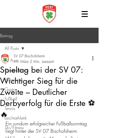
Beitrag
All Posts
SV 07 Bischofsheim
All Posts
11. März
2 Min. Lesezeit
Spieltag bei der SV 07:
Gesamtverein
Wichtiger Sieg für die
Biergarten
Gastro
Zweite – Deutlicher
Fußball
Derbyerfolg für die Erste ⚽
Tennis
🔥
Leichtathletik
Ein rundum erfolgreicher Fußballsonntag 
Ski/Fitness
liegt hinter der SV 07 Bischofsheim. 