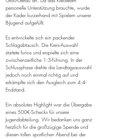
Groß-Gerau an. Da das Kreisteam 
personelle Unterstützung brauchte, wurde 
der Kader kurzerhand mit Spielern unserer 
B-Jugend aufgefüllt.
Es entwickelte sich ein packender 
Schlagabtausch. Die Kreis-Auswahl 
startete furios und erspielte sich eine 
zwischenzeitliche 1:3-Führung. In der 
Schlussphase drehte die Landtagsauswahl 
jedoch noch einmal richtig auf und 
erkämpfte sich den Ausgleich zum 4:4-
Endstand.
Ein absolutes Highlight war die Übergabe 
eines 500€-Schecks für unsere 
Jugendabteilung. Wir bedanken uns ganz 
herzlich für die großzügige Spende und 
diesen tollen sportlichen Abend bei der 