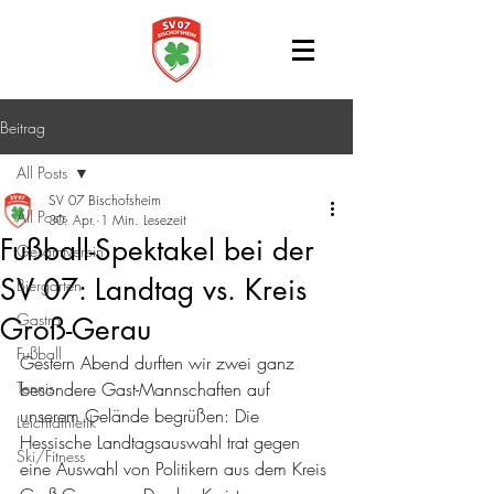
Beitrag
All Posts
SV 07 Bischofsheim
All Posts
30. Apr.
1 Min. Lesezeit
Fußball-Spektakel bei der
Gesamtverein
SV 07: Landtag vs. Kreis
Biergarten
Gastro
Groß-Gerau
Fußball
Gestern Abend durften wir zwei ganz 
Tennis
besondere Gast-Mannschaften auf 
unserem Gelände begrüßen: Die 
Leichtathletik
Hessische Landtagsauswahl trat gegen 
Ski/Fitness
eine Auswahl von Politikern aus dem Kreis 