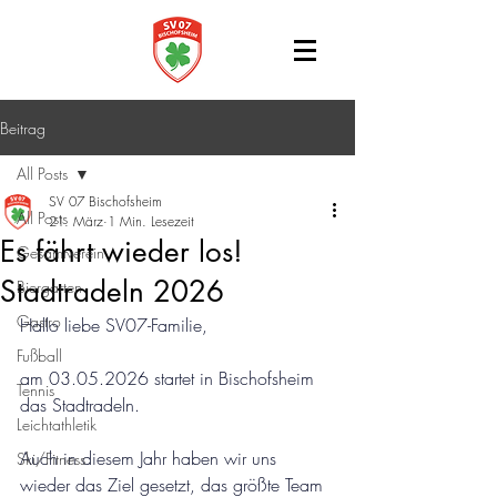
Beitrag
All Posts
SV 07 Bischofsheim
All Posts
21. März
1 Min. Lesezeit
Es fährt wieder los!
Gesamtverein
Stadtradeln 2026
Biergarten
Gastro
Hallo liebe SV07-Familie,
Fußball
am 03.05.2026 startet in Bischofsheim 
Tennis
das Stadtradeln.
Leichtathletik
Auch in diesem Jahr haben wir uns 
Ski/Fitness
wieder das Ziel gesetzt, das größte Team 